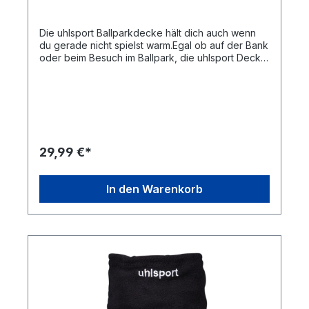
Die uhlsport Ballparkdecke hält dich auch wenn
du gerade nicht spielst warm.Egal ob auf der Bank
oder beim Besuch im Ballpark, die uhlsport Decke
ist das optimale Must-Have Accessoire für die
kalte Jahreszeit.Die Maße von 170 x 140 cm
ermöglichen dir optimalen Schutz vor Kälte und
Wind. Farbkombination:schwarzMaterial:100 %
Polyester
29,99 €*
In den Warenkorb