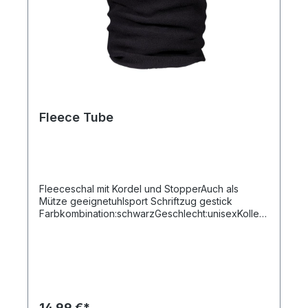
Fleece Tube
Fleeceschal mit Kordel und StopperAuch als
Mütze geeignetuhlsport Schriftzug gestick
Farbkombination:schwarzGeschlecht:unisexKollekt
ion:BASICSLevel:Fortgeschritten, Profi,
StarterMaterial:100% Polyester Fleece
14,99 €*