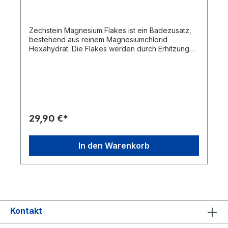
Zechstein Magnesium Flakes ist ein Badezusatz,
bestehend aus reinem Magnesiumchlorid
Hexahydrat. Die Flakes werden durch Erhitzung
und Trocknung aus dem sogenannten Magnesium
Oil gewonnen. Es ist ein reines Naturprodukt, frei
von Zusatzstoffen. Die Magnesiumchlorid-
Konzentration beträgt ca. 47 %. 1 g Magnesium
Flakes enthält ca. 120 mg reines Magnesium.
Verwandle dein Bad in eine Wohlfühloase und
fülle deine Magnesiumspeicher wieder auf. Für
29,90 €*
wen eignet sich Zechstein Magnesium? Sportler,
die ihre Regeneration verbessern wollen
Menschen, die unter Muskelkrämpfen leiden und
In den Warenkorb
sofortige Linderung benötigen Schwangere und
stillende Mütter Personen mit Hautunreinheiten
und trockener Haut Personen, die Magnesium oral
nicht gut vertragen Menschen, die im Alter fit
bleiben wollen
Kontakt